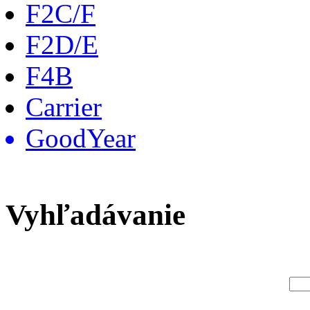
F2C/F
F2D/E
F4B
Carrier
GoodYear
Vyhľadávanie