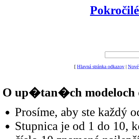
Pokročil
[
Hlavná stránka odkazov
|
Nové
O up�tan�ch modeloch 
Prosíme, aby ste každý od
Stupnica je od 1 do 10, k