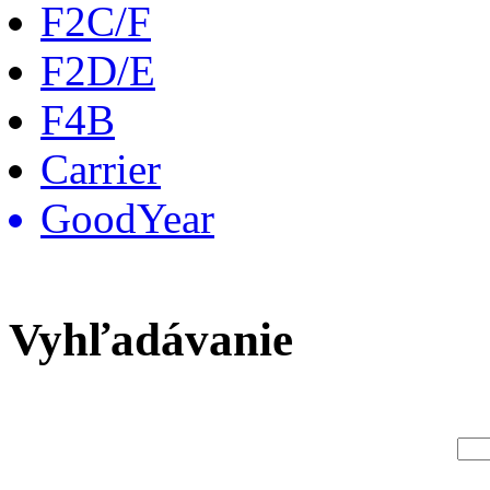
F2C/F
F2D/E
F4B
Carrier
GoodYear
Vyhľadávanie