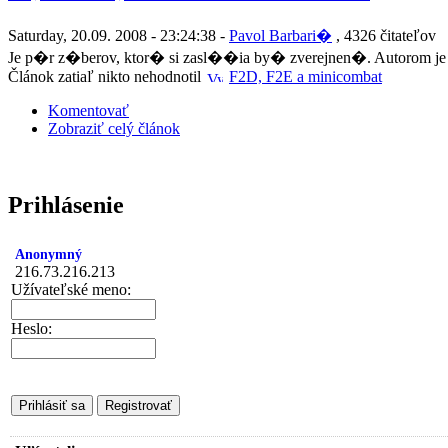
Saturday, 20.09. 2008 - 23:24:38 -
Pavol Barbari�
, 4326 čitateľov
Je p�r z�berov, ktor� si zasl��ia by� zverejnen�. Autorom je
Článok zatiaľ nikto nehodnotil
F2D, F2E a minicombat
Komentovať
Zobraziť celý článok
Prihlásenie
Anonymný
216.73.216.213
Užívateľské meno:
Heslo: