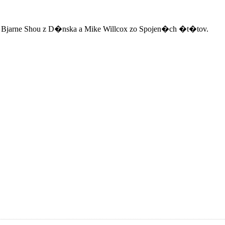
 Bjarne Shou z D�nska a Mike Willcox zo Spojen�ch �t�tov.